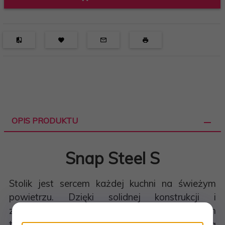
OPIS PRODUKTU
Snap Steel S
Stolik jest sercem każdej kuchni na świeżym
powietrzu. Dzięki solidnej konstrukcji i
zaskakująco lekkiego designu jest idealnym
towarzyszem dla wszystkich, którzy kochają