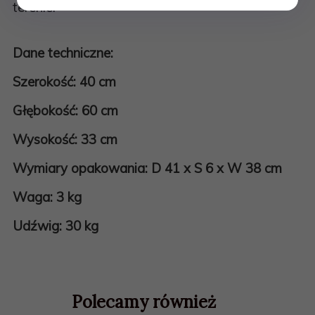
terenie.
Dane techniczne:
Szerokość: 40 cm
Głębokość: 60 cm
Wysokość: 33 cm
Wymiary opakowania: D 41 x S 6 x W 38 cm
Waga: 3 kg
Udźwig: 30 kg
Polecamy również