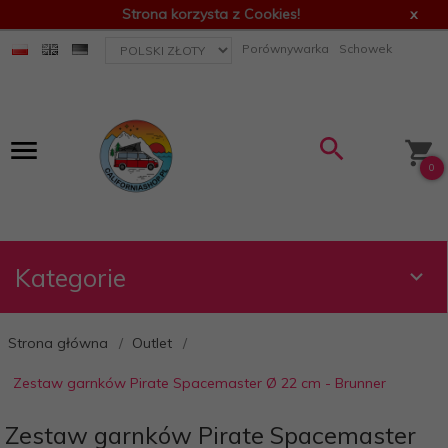
Strona korzysta z Cookies!
x
currency_h
Porównywarka
Schowek
0
Kategorie
Strona główna
Outlet
Zestaw garnków Pirate Spacemaster Ø 22 cm - Brunner
Zestaw garnków Pirate Spacemaster