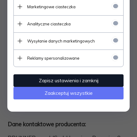
oraz indukcyjnych
Marketingowe ciasteczka
Po złożeniu zajmują bardzo mało miejsca
(wysokość 15 cm)
Analityczne ciasteczka
SPECYFIKACJE - DANE TECHNICZNE:
Wysyłanie danych marketingowych
garnek: fi 22 x h10 cm
patelnia: fi 22 x h5 cm
Reklamy spersonalizowane
garnek: fi 18 x h9 cm
pokrywka z cedzakiem: fi 22 cm
przekładka do garnków
Zapisz ustawienia i zamknij
uchwyt
pokrowiec
Zaakceptuj wszystkie
kolor: czarno/brązowy
Dane kontaktowe producenta: