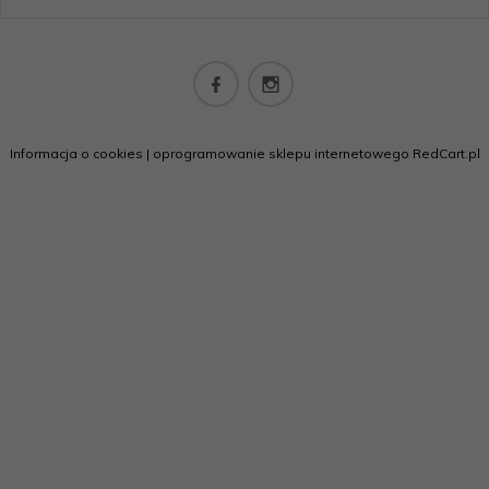
biuro@californiashop.pl
Informacja o cookies
|
oprogramowanie sklepu internetowego
RedCart.pl