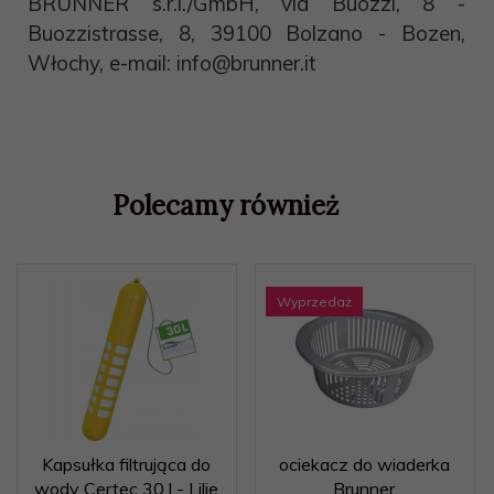
BRUNNER s.r.l./GmbH, via Buozzi, 8 -
Buozzistrasse, 8, 39100 Bolzano - Bozen,
Włochy, e-mail: info@brunner.it
Polecamy również
Wyprzedaż
Kapsułka filtrująca do
ociekacz do wiaderka
wody Certec 30 l - Lilie
Brunner