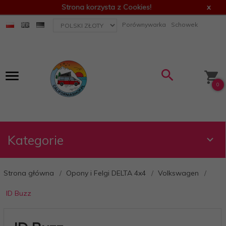
Strona korzysta z Cookies!
x
currency_h
Porównywarka
Schowek
0
Kategorie
Strona główna
Opony i Felgi DELTA 4x4
Volkswagen
ID Buzz