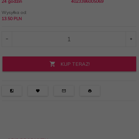
24 godzin
4023386005069
Wysyłka od:
13.50 PLN
KUP TERAZ!