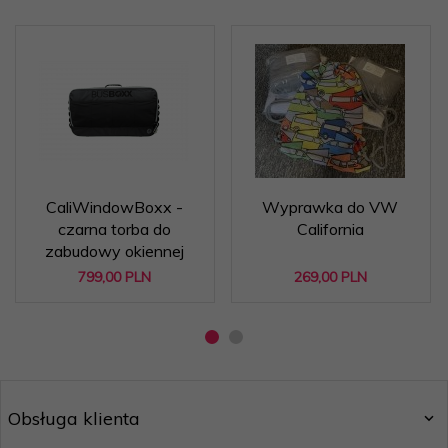
CaliWindowBoxx -
Wyprawka do VW
czarna torba do
California
zabudowy okiennej
799,
00
PLN
269,
00
PLN
Obsługa klienta