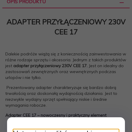
OPIS PRODUKTU
ADAPTER PRZYŁĄCZENIOWY 230V
CEE 17
Dalekie podróże wiążą się z koniecznością zainwestowania w
różne rodzaje sprzętu i akcesoria. Jednym z takich produktów
jest
adapter przyłączeniowy 230V CEE 17.
Jest on idealny do
zastosowań zewnętrznych oraz wewnętrznych podczas
urlopów i nie tylko.
Prezentowany adapter charakteryzuje się bardzo dobrą
trwałością oraz doskonałą wydajnością działania. Jest to
niezwykle wydajny sprzęt spełniający niskie i średnie
wymagania robocze.
Adapter CEE 17 – nowoczesny i praktyczny element