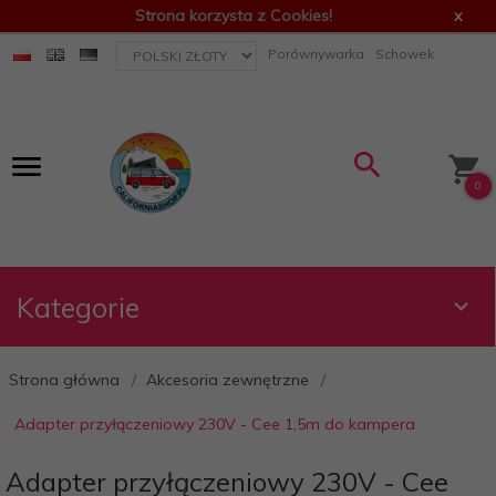
Strona korzysta z Cookies!
x
currency_h
Porównywarka
Schowek
0
Kategorie
Strona główna
Akcesoria zewnętrzne
Adapter przyłączeniowy 230V - Cee 1,5m do kampera
Adapter przyłączeniowy 230V - Cee