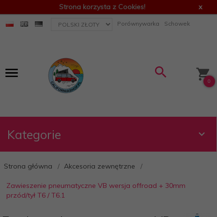
Strona korzysta z Cookies!
x
currency_h
Porównywarka
Schowek
0
Kategorie
Strona główna
Akcesoria zewnętrzne
Zawieszenie pneumatyczne VB wersja offroad + 30mm
przód/tył T6 / T6.1