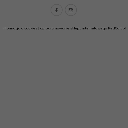
biuro@californiashop.pl
Informacja o cookies
|
oprogramowanie sklepu internetowego
RedCart.pl