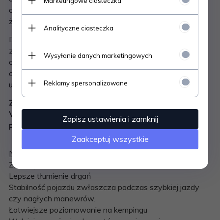
Marketingowe ciasteczka
odpowiednich uchwytach, montowany jest również
żyroskop (opcja) oraz jednostka centralna.
Analityczne ciasteczka
Dzięki temu uzyskujemy nie tylko możliwość korzystania
z pozycji standard lub tryb autostradowy, ale również z
Wysyłanie danych marketingowych
opcji maksymalnego podniesienia i maksymalnego
obniżenia pojazdu, czy też pochylenia tyłu w celu np.
Reklamy spersonalizowane
ułatwienia załadunku.
Zawieszenie VB jest produktem autoryzowanym przez
Volkswagena - dzięki temu nie tracimy gwarancji na
Zapisz ustawienia i zamknij
pojazd.
Zaakceptuj wszystkie
Najważniejsze zalety
:
Znacząca poprawa jakości podróżowania
Lepsze tłumienie drgań
Stabilność pojazdu zwłaszcza podczas szybkiej jazdy
czy nagłych manewrów.
Łatwiejsze poziomowanie na kempingu