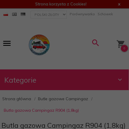
Strona korzysta z Cookies!
x
currency_h
Porównywarka
Schowek
0
Kategorie
Strona główna
Butle gazowe Campingaz
Butla gazowa Campingaz R904 (1,8kg)
Butla gazowa Campingaz R904 (1,8kg)