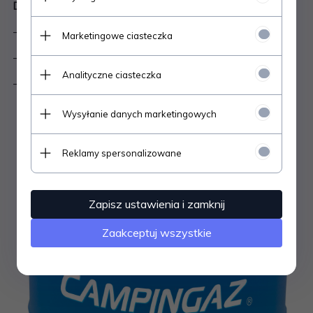
Dane techniczne:
- Ilość gazu: 1,8 kg
Marketingowe ciasteczka
- Waga butli wraz z gazem (butan) 4,81 kg
Analityczne ciasteczka
- Waga pustej butli 3,01 kg
Wysyłanie danych marketingowych
Reklamy spersonalizowane
Zapisz ustawienia i zamknij
Zaakceptuj wszystkie