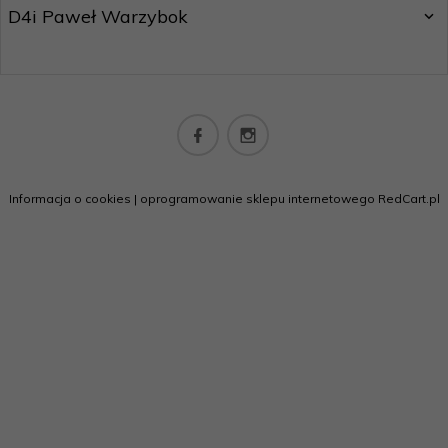
D4i Paweł Warzybok
biuro@californiashop.pl
Informacja o cookies
|
oprogramowanie sklepu internetowego
RedCart.pl