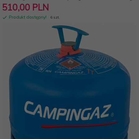
510,
00
PLN
Produkt dostępny!
6 szt.