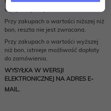
Kwota Vouchera nie odlicza kosztów
wysyłki, tylko produktów.
Przy zakupach o wartości niższej niż
bon, reszta nie jest zwracana.
Przy zakupach o wartości wyższej
niż bon, istnieje możliwość dopłaty
do zamówienia.
WYSYŁKA W WERSJI
ELEKTRONICZNEJ NA ADRES E-
MAIL.