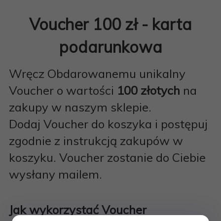
Voucher 100 zł - karta
podarunkowa
Wręcz Obdarowanemu unikalny
Voucher o wartości
100 złotych
na
zakupy w naszym sklepie.
Dodaj Voucher do koszyka i postępuj
zgodnie z instrukcją zakupów w
koszyku. Voucher zostanie do Ciebie
wysłany mailem.
Jak wykorzystać Voucher