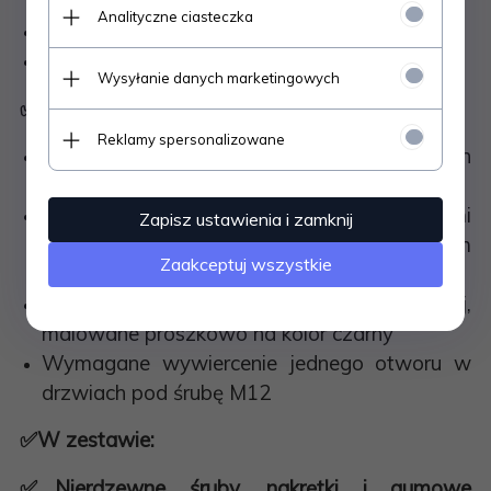
Analityczne ciasteczka
Wersja H1 – 2 szczebelki
Wersja H3 – 3 szczebelki
Wysyłanie danych marketingowych
✅
Montaż i akcesoria
Reklamy spersonalizowane
Mocowanie bezpośrednio do oryginalnych
zawiasów tylnych drzwi
Produkt kompatybilny ze wszystkimi
Zapisz ustawienia i zamknij
rodzajami zawiasów występującymi w tym
Zaakceptuj wszystkie
modelu
Adaptery wykonane ze stali nierdzewnej,
malowane proszkowo na kolor czarny
Wymagane wywiercenie jednego otworu w
drzwiach pod śrubę M12
✅
W zestawie:
✅
Nierdzewne śruby, nakrętki i gumowe