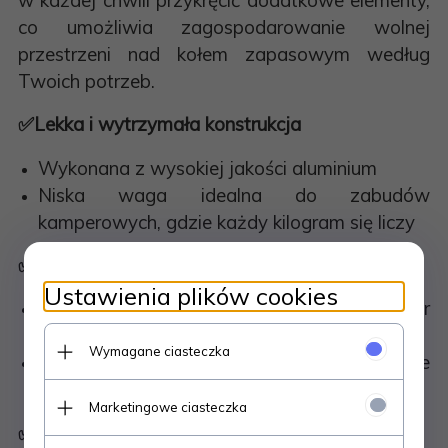
co umożliwia zagospodarowanie wolnej
przestrzeni nad kołem zapasowym według
Twoich potrzeb.
✅
Lekka i wytrzymała konstrukcja
Wykonana z wysokiej jakości aluminium
Niska waga idealna do zabudów
kamperowych, gdzie każdy kilogram się liczy
✅
Indywidualne dopasowanie kolorystyczne
Ustawienia plików cookies
Standardowo malowana proszkowo na kolor
czarny
Wymagane ciasteczka
Możliwość pomalowania w dowolnym kolorze
z palety RAL
Marketingowe ciasteczka
✅
Dostępne rozmiary drabinki